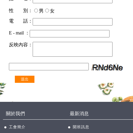
性 別：
男
女
電 話：
E - mail ：
反映內容：
關於我們
最新消息
工會簡介
開班訊息