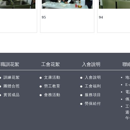
95
94
職訓花絮
工會花絮
入會說明
聯
訓練花絮
文康活動
入會說明
地
E-
團體合照
勞工教育
工會福利
電
實習成品
會務活動
服務項目
傳
勞保給付
工
週
午