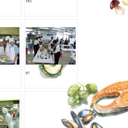
105
97