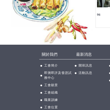
96
關於我們
最新消息
工會簡介
開班訊息
即测即評及發證試
活動訊息
務中心
工會願景
工會組織
職業訓練
工會位置