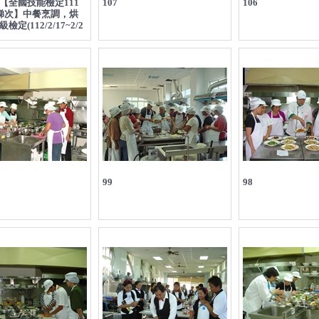
【全國技能檢定111
107
106
梯次】中餐烹調，烘
定(112/2/17~2/2
99
98